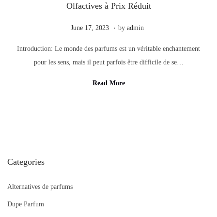
Olfactives à Prix Réduit
.
Posted on
J
June 17, 2023
by
admin
u
Introduction: Le monde des parfums est un véritable enchantement
n
pour les sens, mais il peut parfois être difficile de se…
e
1
Read More
7
,
2
0
2
Categories
3
Alternatives de parfums
Dupe Parfum