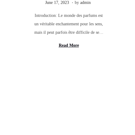
.
Posted on
J
June 17, 2023
by
admin
u
Introduction: Le monde des parfums est
n
un véritable enchantement pour les sens,
e
mais il peut parfois être difficile de se…
1
7
Read More
,
2
0
2
3