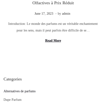
Olfactives à Prix Réduit
.
Posted on
J
June 17, 2023
by
admin
u
Introduction: Le monde des parfums est un véritable enchantement
n
pour les sens, mais il peut parfois être difficile de se…
e
1
Read More
7
,
2
0
2
Categories
3
Alternatives de parfums
Dupe Parfum