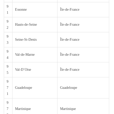
9
Essonne
Île-de-France
1
9
Hauts-de-Seine
Île-de-France
2
9
Seine-St-Denis
Île-de-France
3
9
Val-de-Marne
Île-de-France
4
9
Val-D’Oise
Île-de-France
5
9
7
Guadeloupe
Guadeloupe
1
9
7
Martinique
Martinique