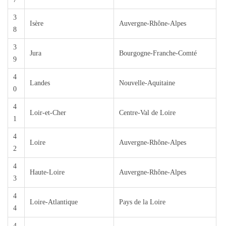
3
Isère
Auvergne-Rhône-Alpes
8
3
Jura
Bourgogne-Franche-Comté
9
4
Landes
Nouvelle-Aquitaine
0
4
Loir-et-Cher
Centre-Val de Loire
1
4
Loire
Auvergne-Rhône-Alpes
2
4
Haute-Loire
Auvergne-Rhône-Alpes
3
4
Loire-Atlantique
Pays de la Loire
4
4