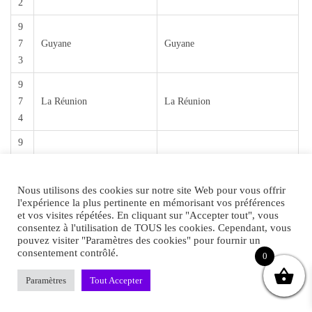
2
9
7
Guyane
Guyane
3
9
7
La Réunion
La Réunion
4
9
7
Mayotte
Mayotte
6
Nous utilisons des cookies sur notre site Web pour vous offrir
l'expérience la plus pertinente en mémorisant vos préférences
et vos visites répétées. En cliquant sur "Accepter tout", vous
consentez à l'utilisation de TOUS les cookies. Cependant, vous
N’oubliez pas que le choix et l’application d’un
pouvez visiter "Paramètres des cookies" pour fournir un
consentement contrôlé.
0
parfum sont des expériences personnelles. Explorez,
découvrez vos préférences et amusez-vous à trouver le
Paramètres
Tout Accepter
parfum qui vous correspond le mieux.