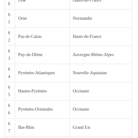
Oise
Hauts-de-France
0
6
Orne
Normandie
1
6
Pas-de-Calais
Hauts-de-France
2
6
Puy-de-Dôme
Auvergne-Rhône-Alpes
3
6
Pyrénées-Atlantiques
Nouvelle-Aquitaine
4
6
Hautes-Pyrénées
Occitanie
5
6
Pyrénées-Orientales
Occitanie
6
6
Bas-Rhin
Grand Est
7