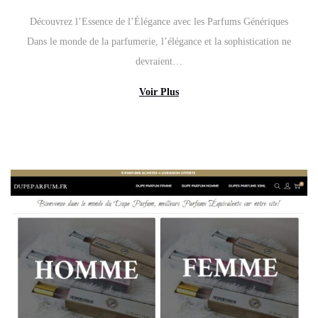
a
Découvrez l’Essence de l’Élégance avec les Parfums Génériques
r
Dans le monde de la parfumerie, l’élégance et la sophistication ne
s
devraient…
3
,
Voir Plus
2
0
2
4