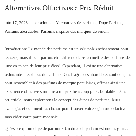
Alternatives Olfactives à Prix Réduit
.
.
Publié le
Publié dans
j
juin 17, 2023
par
admin
Alternatives de parfums
,
Dupe Parfum
,
u
Parfums abordables
,
Parfums inspirés des marques de renom
i
n
Introduction: Le monde des parfums est un véritable enchantement pour
1
les sens, mais il peut parfois être difficile de se permettre des parfums de
7
luxe en raison de leur prix élevé. Cependant, il existe une alternative
,
séduisante : les dupes de parfums. Ces fragrances abordables sont conçues
2
pour ressembler à des parfums de marque populaires, offrant ainsi une
0
expérience olfactive similaire à un prix beaucoup plus abordable. Dans
2
cet article, nous explorerons le concept des dupes de parfums, leurs
3
avantages et comment les choisir pour trouver votre signature olfactive
sans vider votre porte-monnaie.
Qu’est-ce qu’un dupe de parfum ? Un dupe de parfum est une fragrance