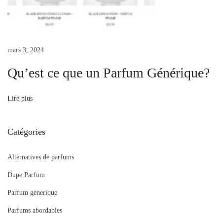
a
r
f
u
mars 3, 2024
m
Qu’est ce que un Parfum Générique?
G
é
Lire plus
n
é
r
Catégories
i
q
Alternatives de parfums
u
Dupe Parfum
e
Parfum generique
?
Parfums abordables